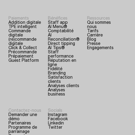
Paiements
Bénéfices
Ressources
Addition digitale
Staff app
Qui sommes
TPE intelligent
AI Menu®
nous
Commande
Comptabilité
Tarifs
digitale
AI
Carrière
(re)commande
Reconciliation®
Blog
digitale
Direct tipping
Presse
Click & Collect
AI Tips®
Engagements
Précommande
Staff
Prépaiement
performance
Guest Platform
Réputation en
ligne
Fidélité
Branding
Satisfaction
clients
Analyses clients
Analyses
business
Contactez-nous
Socials
Demander une
Instagram
démo
Facebook
Partenaires
Linkedin
Programme de
Twitter
parrainage