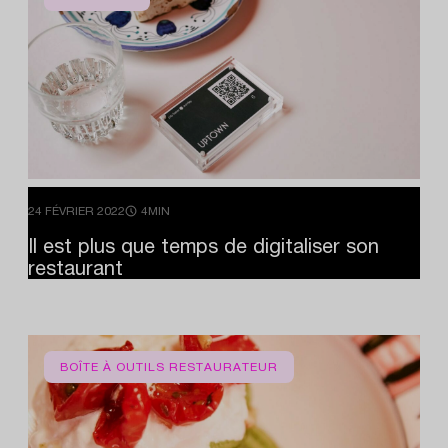
24 FÉVRIER 2022
4MIN
Il
est
plus
que
temps
de
digitaliser
son
restaurant
BOÎTE À OUTILS RESTAURATEUR