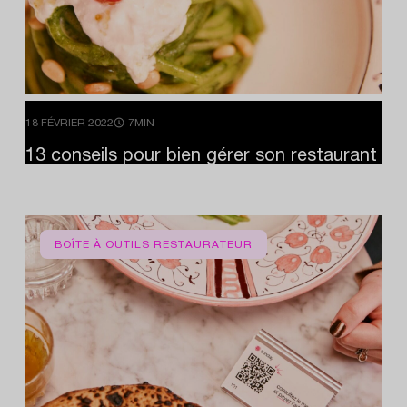
18 FÉVRIER 2022
7MIN
13
conseils
pour
bien
gérer
son
restaurant
BOÎTE À OUTILS RESTAURATEUR