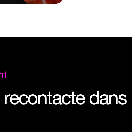
nt
recontacte
dans