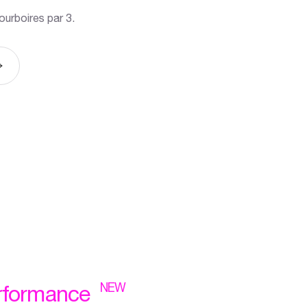
ourboires par 3.
NEW
rformance