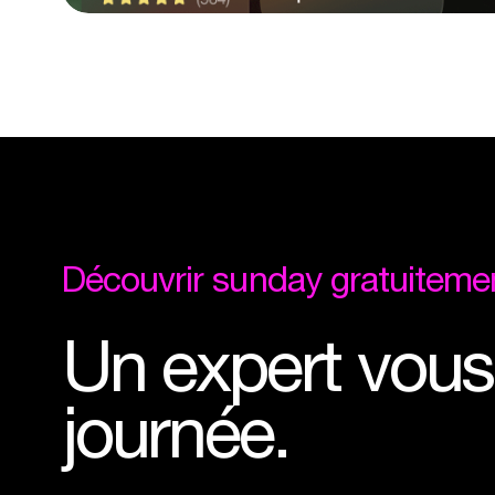
Découvrir
sunday
gratuiteme
Un
expert
vous
journée.