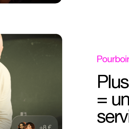
Pourboi
Plus
=
u
serv