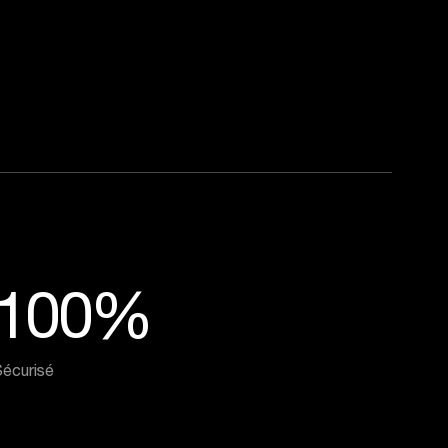
100%
écurisé