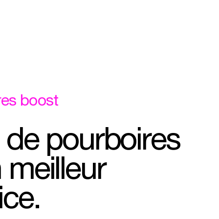
res
boost
de
pourboires
n
meilleur
ice.