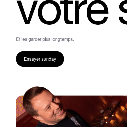
votre
Commandes par QR code pour
restaurants
Et les garder plus longtemps.
Essayer sunday