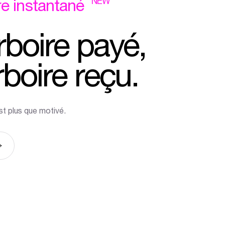
NEW
re
instantané
boire
payé,
boire
reçu.
st plus que motivé.