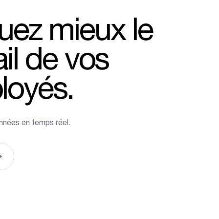
luez
mieux
le
il
de
vos
loyés.
nnées en temps réel.