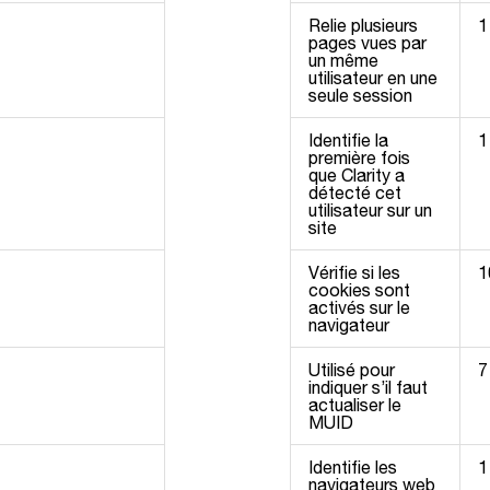
Relie plusieurs
1
pages vues par
un même
utilisateur en une
seule session
Identifie la
1
première fois
que Clarity a
détecté cet
utilisateur sur un
site
Vérifie si les
1
cookies sont
activés sur le
navigateur
Utilisé pour
7
indiquer s’il faut
actualiser le
MUID
Identifie les
1
navigateurs web