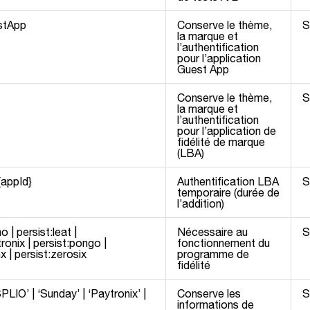
estApp
Conserve le thème,
S
la marque et
l’authentification
pour l’application
Guest App
Conserve le thème,
S
la marque et
l’authentification
pour l’application de
fidélité de marque
(LBA)
{appId}
Authentification LBA
S
temporaire (durée de
l’addition)
 | persist:leat |
Nécessaire au
S
ronix | persist:pongo |
fonctionnement du
x | persist:zerosix
programme de
fidélité
LIO’ | ‘Sunday’ | ‘Paytronix’ |
Conserve les
S
informations de