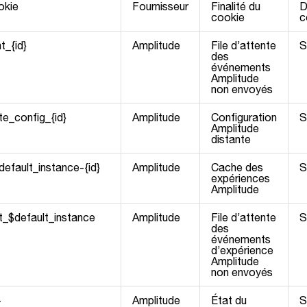
okie
Fournisseur
Finalité du
D
cookie
c
_{id}
Amplitude
File d’attente
S
des
événements
Amplitude
non envoyés
_config_{id}
Amplitude
Configuration
S
Amplitude
distante
efault_instance-{id}
Amplitude
Cache des
S
expériences
Amplitude
_$default_instance
Amplitude
File d’attente
S
des
événements
d’expérience
Amplitude
non envoyés
-
Amplitude
État du
S