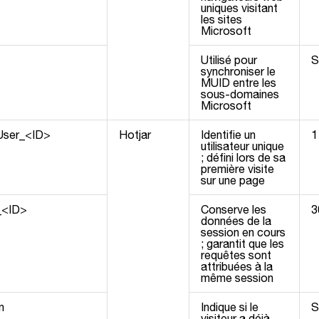
uniques visitant
les sites
Microsoft
Utilisé pour
S
synchroniser le
MUID entre les
sous-domaines
Microsoft
User_<ID>
Hotjar
Identifie un
1
utilisateur unique
; défini lors de sa
première visite
sur une page
_<ID>
Conserve les
3
données de la
session en cours
; garantit que les
requêtes sont
attribuées à la
même session
n
Indique si le
S
visiteur a déjà