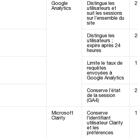
Google
Distingue les
2
Analytics
utilisateurs et
suit les sessions
sur l’ensemble du
site
Distingue les
2
utilisateurs ;
expire après 24
heures
Limite le taux de
1
requêtes
envoyées à
Google Analytics
Conserve l’état
2
de la session
(GA4)
Microsoft
Conserve
1
Clarity
l’identifiant
utilisateur Clarity
et les
préférences