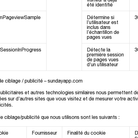
été identifié
dInPageviewSample
Détermine si
3
l’utilisateur est
inclus dans
l’échantillon de
pages vues
eSessionInProgress
Détecte la
3
première session
de pages vues
d’un utilisateur
de ciblage / publicité – sundayapp.com
blicitaires et autres technologies similaires nous permettent d
lées sur d’autres sites que vous visitez et de mesurer votre activi
cités.
 ciblage/publicité que nous utilisons sont les suivants :
okie
Fournisseur
Finalité du cookie
D
c