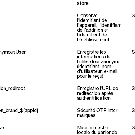
store
Conserve
S
l’identifiant de
l’appareil, l’identifiant
de l’addition et
l’identifiant de
l’établissement
onymousUser
Enregistre les
S
informations de
l’utilisateur anonyme
(identifiant, nom
d’utilisateur, e-mail
pour le reçu)
ion_redirect
Enregistre l’URL de
S
redirection après
authentification
on_brand_${appId}
Sécurité OTP inter-
S
marques
ket
Mise en cache
S
locale du panier de