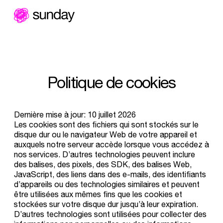
Aller
au
contenu
P
o
l
i
t
i
q
u
e
d
e
c
o
o
k
i
e
s
Dernière mise à jour: 10 juillet 2026
Les cookies sont des fichiers qui sont stockés sur le
disque dur ou le navigateur Web de votre appareil et
auxquels notre serveur accède lorsque vous accédez à
nos services. D’autres technologies peuvent inclure
des balises, des pixels, des SDK, des balises Web,
JavaScript, des liens dans des e-mails, des identifiants
d’appareils ou des technologies similaires et peuvent
être utilisées aux mêmes fins que les cookies et
stockées sur votre disque dur jusqu’à leur expiration.
D’autres technologies sont utilisées pour collecter des