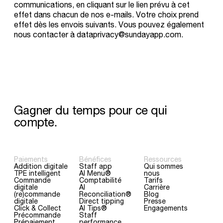
communications, en cliquant sur le lien prévu à cet
effet dans chacun de nos e-mails. Votre choix prend
effet dès les envois suivants. Vous pouvez également
nous contacter à dataprivacy@sundayapp.com.
Gagner
du
temps
pour
ce
qui
compte.
Paiements
Bénéfices
Ressources
Addition digitale
Staff app
Qui sommes
TPE intelligent
AI Menu®
nous
Commande
Comptabilité
Tarifs
digitale
AI
Carrière
(re)commande
Reconciliation®
Blog
digitale
Direct tipping
Presse
Click & Collect
AI Tips®
Engagements
Précommande
Staff
Prépaiement
performance