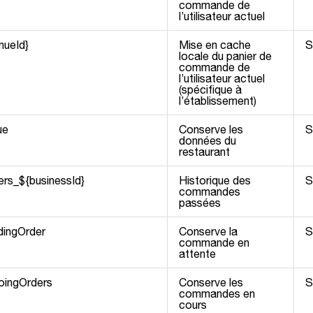
commande de
l’utilisateur actuel
nueId}
Mise en cache
S
locale du panier de
commande de
l’utilisateur actuel
(spécifique à
l’établissement)
ue
Conserve les
S
données du
restaurant
ers_${businessId}
Historique des
S
commandes
passées
dingOrder
Conserve la
S
commande en
attente
goingOrders
Conserve les
S
commandes en
cours