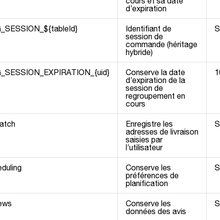
cours et sa date
d’expiration
SESSION_${tableId}
Identifiant de
S
session de
commande (héritage
hybride)
_SESSION_EXPIRATION_{uid}
Conserve la date
1
d’expiration de la
session de
regroupement en
cours
patch
Enregistre les
S
adresses de livraison
saisies par
l’utilisateur
eduling
Conserve les
S
préférences de
planification
iews
Conserve les
S
données des avis