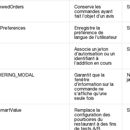
iewedOrders
Conserve les
S
commandes ayant
fait l’objet d’un avis
rPreferences
Enregistre la
S
préférence de
langue de l’utilisateur
Associe un jeton
S
d’autorisation ou un
identifiant à
l’addition en cours
DERING_MODAL
Garantit que la
N
fenêtre
j
d’information sur la
commande ne
s’affiche qu’une
seule fois
SmartValue
Remplace la
S
configuration des
pourboires du
restaurant à des fins
de tests A/B