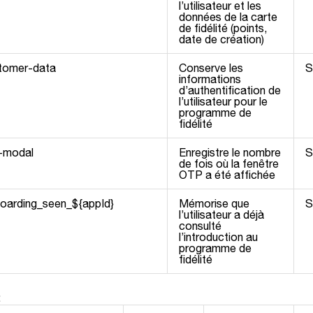
l’utilisateur et les
données de la carte
de fidélité (points,
date de création)
stomer-data
Conserve les
S
informations
d’authentification de
l’utilisateur pour le
programme de
fidélité
p-modal
Enregistre le nombre
S
de fois où la fenêtre
OTP a été affichée
boarding_seen_${appId}
Mémorise que
S
l’utilisateur a déjà
consulté
l’introduction au
programme de
fidélité
: