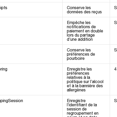
eipts
Conserve les
S
données des reçus
Empêche les
S
notifications de
paiement en double
lors du partage
d’une addition
Conserve les
S
préférences de
pourboire
ering
Enregistre les
4
préférences
relatives à la
politique sur l’alcool
et à la bannière des
allergènes
upingSession
Enregistre
S
l’identifiant de la
session de
regroupement en