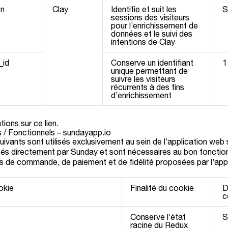
on
Clay
Identifie et suit les
S
sessions des visiteurs
pour l’enrichissement de
données et le suivi des
intentions de Clay
_id
Conserve un identifiant
1
unique permettant de
suivre les visiteurs
récurrents à des fins
d’enrichissement
ations sur
ce lien.
s / Fonctionnels – sundayapp.io
ivants sont utilisés exclusivement au sein de l’application web
sés directement par Sunday et sont nécessaires au bon foncti
és de commande, de paiement et de fidélité proposées par l’appl
okie
Finalité du cookie
D
c
t
Conserve l’état
S
racine du Redux