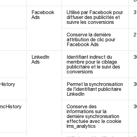
Facebook
Utilisé par Facebook pour
3
Ads
diffuser des publicités et
suivre les conversions
Conserve la dernière
2
attribution de clic pour
Facebook Ads
LinkedIn
Identifiant indirect du
3
Ads
membre pour le ciblage
publicitaire et le suivi des
conversions
istory
Permet la synchronisation
3
de l’identifiant publicitaire
LinkedIn
yncHistory
Conserve des
3
informations sur la
dernière synchronisation
effectuée avec le cookie
lms_analytics