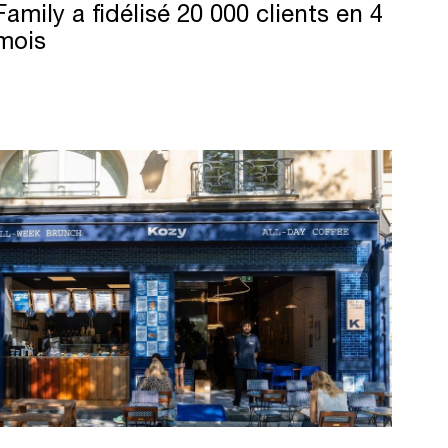
Family
a
fidélisé
20
000
clients
en
4
mois