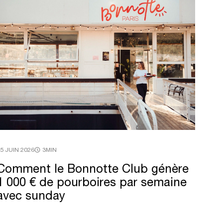
5 JUIN 2026
3MIN
Comment
le
Bonnotte
Club
génère
1
000
€
de
pourboires
par
semaine
avec
sunday