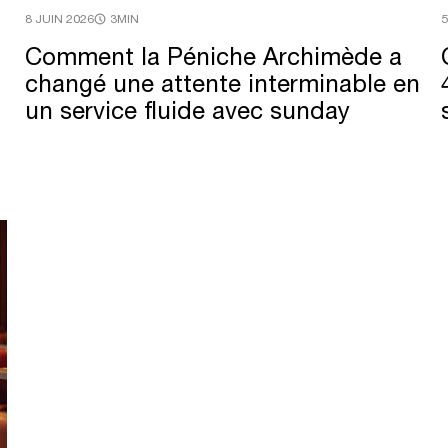
8 JUIN 2026
3MIN
5
Comment
la
Péniche
Archimède
a
changé
une
attente
interminable
en
un
service
fluide
avec
sunday