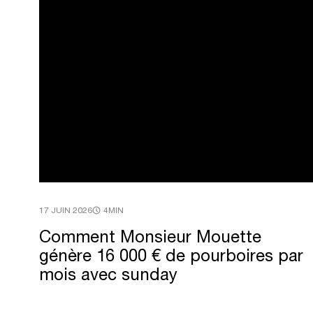
17 JUIN 2026
4MIN
Comment
Monsieur
Mouette
génère
16
000
€
de
pourboires
par
mois
avec
sunday