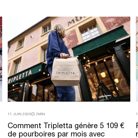
11 JUIN 2026
2MIN
1
Comment
Tripletta
génère
5
109
€
de
pourboires
par
mois
avec