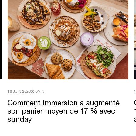
16 JUIN 2026
3MIN
1
Comment
Immersion
a
augmenté
son
panier
moyen
de
17
%
avec
sunday