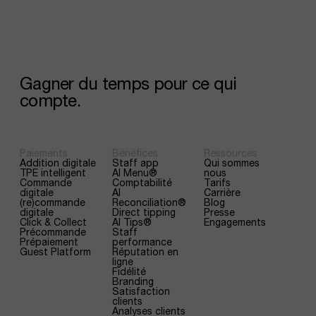
Gagner
du
temps
pour
ce
qui
compte.
Paiements
Bénéfices
Ressources
Addition digitale
Staff app
Qui sommes
TPE intelligent
AI Menu®
nous
Commande
Comptabilité
Tarifs
digitale
AI
Carrière
(re)commande
Reconciliation®
Blog
digitale
Direct tipping
Presse
Click & Collect
AI Tips®
Engagements
Précommande
Staff
Prépaiement
performance
Guest Platform
Réputation en
ligne
Fidélité
Branding
Satisfaction
clients
Analyses clients