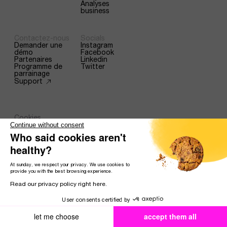
Analyses
business
Contactez-nous
Socials
Demander une
Instagram
démo
Facebook
Partenaires
Linkedin
Programme de
Twitter
parrainage
Support
Cookies
Continue without consent
Mentions légales
Conditions générales d’utilisation
Who said cookies aren't
Politique de confidentialité
healthy?
At sunday, we respect your privacy. We use cookies to
provide you with the best browsing experience.
France
Read our privacy policy right here.
User consents certified by
let me choose
accept them all