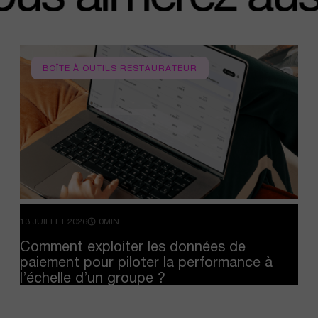
BOÎTE À OUTILS RESTAURATEUR
13 JUILLET 2026
0MIN
Comment
exploiter
les
données
de
paiement
pour
piloter
la
performance
à
l’échelle
d’un
groupe
?