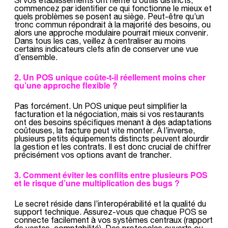
commencez par identifier ce qui fonctionne le mieux et
quels problèmes se posent au siège. Peut-être qu’un
tronc commun répondrait à la majorité des besoins, ou
alors une approche modulaire pourrait mieux convenir.
Dans tous les cas, veillez à centraliser au moins
certains indicateurs clefs afin de conserver une vue
d’ensemble.
2. Un POS unique coûte-t-il réellement moins cher
qu’une approche flexible ?
Pas forcément. Un POS unique peut simplifier la
facturation et la négociation, mais si vos restaurants
ont des besoins spécifiques menant à des adaptations
coûteuses, la facture peut vite monter. À l’inverse,
plusieurs petits équipements distincts peuvent alourdir
la gestion et les contrats. Il est donc crucial de chiffrer
précisément vos options avant de trancher.
3. Comment éviter les conflits entre plusieurs POS
et le risque d’une multiplication des bugs ?
Le secret réside dans l’interopérabilité et la qualité du
support technique. Assurez-vous que chaque POS se
connecte facilement à vos systèmes centraux (rapport
de ventes, comptabilité). Des protocoles ouverts ou