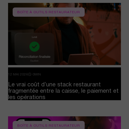
BOÎTE À OUTILS RESTAURATEUR
12 MAI 2026
0MIN
Le
vrai
coût
d’une
stack
restaurant
fragmentée
entre
la
caisse,
le
paiement
et
les
opérations
BOÎTE À OUTILS RESTAURATEUR