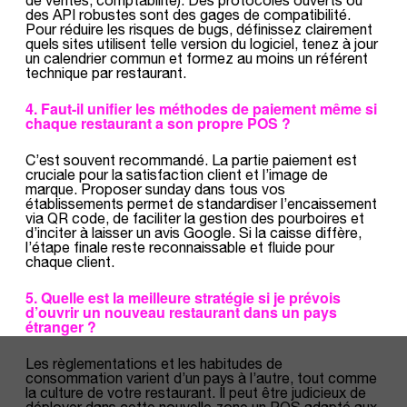
des API robustes sont des gages de compatibilité.
Pour réduire les risques de bugs, définissez clairement
quels sites utilisent telle version du logiciel, tenez à jour
un calendrier commun et formez au moins un référent
technique par restaurant.
4. Faut-il unifier les méthodes de paiement même si
chaque restaurant a son propre POS ?
C’est souvent recommandé. La partie paiement est
cruciale pour la satisfaction client et l’image de
marque. Proposer sunday dans tous vos
établissements permet de standardiser l’encaissement
via QR code, de faciliter la gestion des pourboires et
d’inciter à laisser un avis Google. Si la caisse diffère,
l’étape finale reste reconnaissable et fluide pour
chaque client.
5. Quelle est la meilleure stratégie si je prévois
d’ouvrir un nouveau restaurant dans un pays
étranger ?
Les règlementations et les habitudes de
consommation varient d’un pays à l’autre, tout comme
la culture de votre restaurant. Il peut être judicieux de
déployer dans cette nouvelle zone un POS adapté aux