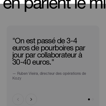
nts en parlent l
"On
est
passé
de
3-4
euros
de
pourboires
par
jour
par
collaborateur
à
30-40
euros."
— Ruben Vieira, directeur des opérations de
Kozy