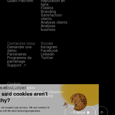
Guest Platform
Réputation en
ligne
Fidélité
Branding
Satisfaction
clients
Analyses clients
Analyses
business
Contactez-nous
Socials
Demander une
Instagram
démo
Facebook
Partenaires
Linkedin
Programme de
Twitter
parrainage
Support
Cookies
Continue without consent
Mentions légales
Conditions générales d’utilisation
Who said cookies aren't
Politique de confidentialité
healthy?
At sunday, we respect your privacy. We use cookies to
provide you with the best browsing experience.
France