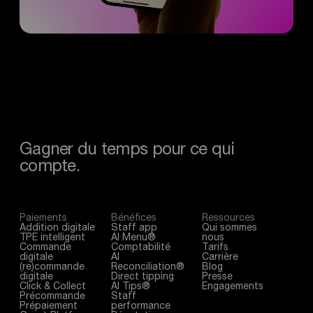
Gagner
du
temps
pour
ce
qui
compte.
Paiements
Bénéfices
Ressources
Addition digitale
Staff app
Qui sommes
TPE intelligent
AI Menu®
nous
Commande
Comptabilité
Tarifs
digitale
AI
Carrière
(re)commande
Reconciliation®
Blog
digitale
Direct tipping
Presse
Click & Collect
AI Tips®
Engagements
Précommande
Staff
Prépaiement
performance