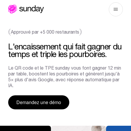
Aller
au
contenu
Approuvé par +5 000 restaurants
L'encaissement
qui
fait
gagner
du
temps
et
triple
les
pourboires.
Le QR code et le TPE sunday vous font gagner 12 min
par table, boostent les pourboires et génèrent jusqu'à
5× plus d'avis Google, avec réponse automatique par
IA.
Demandez une démo